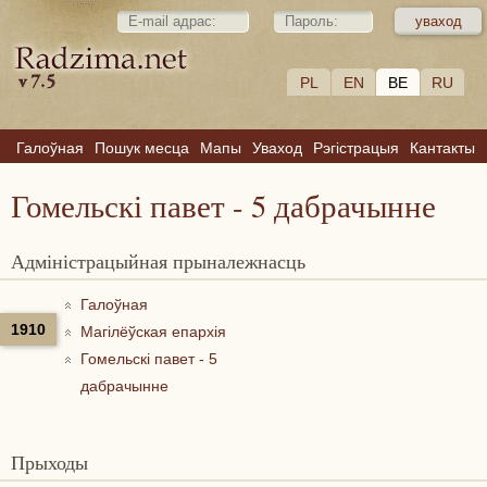
PL
EN
BE
RU
Галоўная
Пошук месца
Мапы
Уваход
Рэгістрацыя
Кантакты
Гомельскі павет - 5 дабрачынне
Адміністрацыйная прыналежнасць
Галоўная
1910
Магілёўская епархія
Гомельскі павет - 5
дабрачынне
Прыходы