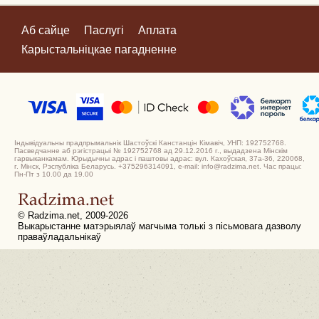
Аб сайце
Паслугі
Аплата
Карыстальніцкае пагадненне
Індывідуальны прадпрымальнік Шастоўскі Канстанцін Кімавіч, УНП: 192752768.
Пасведчанне аб рэгістрацыі № 192752768 ад 29.12.2016 г., выдадзена Мінскім
гарвыканкамам. Юрыдычны адрас і паштовы адрас: вул. Кахоўская, 37а-36, 220068,
г. Мінск, Рэспубліка Беларусь. +375296314091, e-mail: info@radzima.net. Час працы:
Пн-Пт з 10.00 да 19.00
© Radzima.net, 2009-2026
Выкарыстанне матэрыялаў магчыма толькі з пісьмовага дазволу
праваўладальнікаў