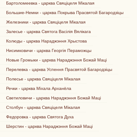
Бартоломеевка - царква Свяціцеля Мікалая
Большие-Немки - царква Покрыва Прасвятой Багародзіцы
Железники - царква Свяціцеля Мікалая
Залесье - царква Святога Васілія Вялікага
Колюды - царква Нараджэння Хрыстова
Нисимковичи - царква Георгія Пераможцы
Новые Громыки - царква Нараджэння Божай Маці
Перелевка - царква Успення Прасвятой Багародзіцы
Полесье - царква Свяціцеля Мікалая
Речки - царква Міхала Арханёла
Светиловичи - царква Нараджэння Божай Маці
Столбун - царква Свяціцеля Мікалая
Федоровка - царква Святога Духа
Шерстин - царква Нараджэння Божай Маці