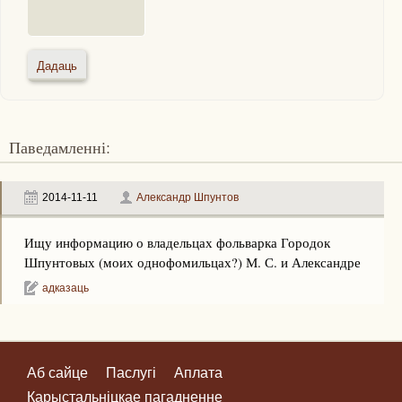
Паведамленні:
2014-11-11
Александр Шпунтов
Ищу информацию о владельцах фольварка Городок
Шпунтовых (моих однофомильцах?) М. С. и Александре
адказаць
Аб сайце
Паслугі
Аплата
Карыстальніцкае пагадненне