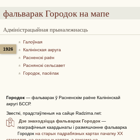
фальварак Городок
на мапе
Адміністрацыйная прыналежнасць
Галоўная
1926
Калінінская акруга
Расненскі раён
Раснянскі сельсавет
Городок, пасёлак
Городок
—
фальварак ў Расненскім раёне Калінінскай
акругі БССР.
Звесткі, прадстаўленыя на сайце Radzima.net:
Дзе знаходзіцца фальварак Городок
—
геаграфічныя каардынаты і размяшчэнне фальварка
Городок
на старых падрабязных картах пачатку ХХ
стагоддзя, на сучасных картах, а таксама на