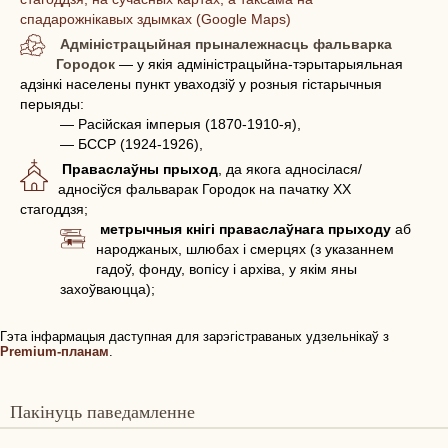
спадарожнікавых здымках (Google Maps)
Адміністрацыйная прыналежнасць фальварка
Городок
— у якія адміністрацыйна-тэрытарыяльная
адзінкі населены пункт уваходзіў у розныя гістарычныя
перыяды:
— Расійская імперыя (1870-1910-я),
— БССР (1924-1926),
Праваслаўны прыход
, да якога адносілася/
адносіўся фальварак Городок на пачатку ХХ
стагоддзя;
метрычныя кнігі праваслаўнага прыходу
аб
народжаных, шлюбах і смерцях (з указаннем
гадоў, фонду, вопісу і архіва, у якім яны
захоўваюцца);
Гэта інфармацыя даступная для зарэгістраваных удзельнікаў з
Premium-планам
.
Пакінуць паведамленне