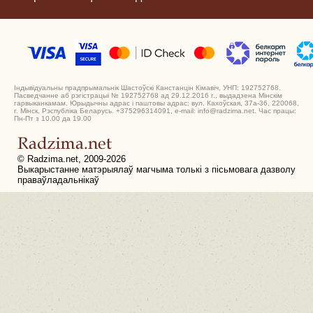
Індывідуальны прадпрымальнік Шастоўскі Канстанцін Кімавіч, УНП: 192752768.
Пасведчанне аб рэгістрацыі № 192752768 ад 29.12.2016 г., выдадзена Мінскім
гарвыканкамам. Юрыдычны адрас і паштовы адрас: вул. Кахоўская, 37а-36, 220068,
г. Мінск, Рэспубліка Беларусь. +375296314091, e-mail: info@radzima.net. Час працы:
Пн-Пт з 10.00 да 19.00
© Radzima.net, 2009-2026
Выкарыстанне матэрыялаў магчыма толькі з пісьмовага дазволу
праваўладальнікаў