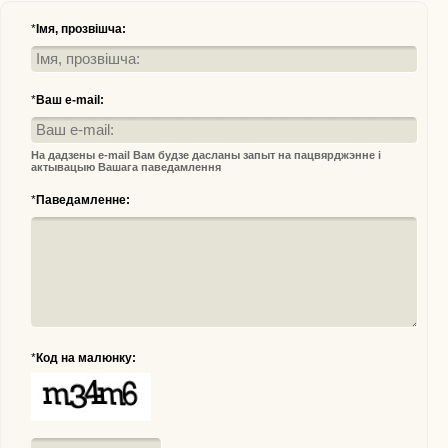
*
Імя, прозвішча:
*
Ваш e-mail:
На дадзены e-mail Вам будзе дасланы запыт на пацвярджэнне і
актывацыю Вашага паведамлення
*
Паведамленне:
*
Код на малюнку: