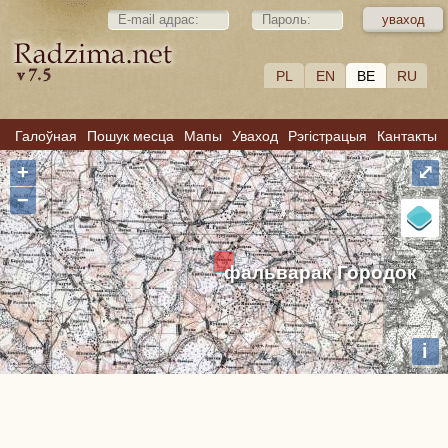
PL
EN
BE
RU
Галоўная
Пошук месца
Мапы
Уваход
Рэгістрацыя
Кантакты
+
⤢
−
фальварак Городок
i