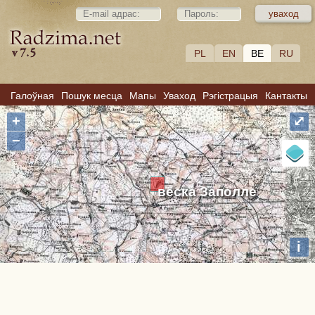
PL
EN
BE
RU
Галоўная
Пошук месца
Мапы
Уваход
Рэгістрацыя
Кантакты
+
⤢
−
вёска Заполле
i