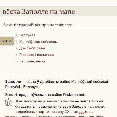
вёска Заполле
на мапе
Адміністрацыйная прыналежнасць
Галоўная
2017
Магілёўская вобласць
Дрыбінскі раён
Расненскі сельсавет
Заполле, вёска
Заполле
—
вёска ў Дрыбінскім раёне Магілёўскай вобласці
Рэспублікі Беларусь.
Звесткі, прадстаўленыя на сайце Radzima.net:
Дзе знаходзіцца вёска Заполле
— геаграфічныя
каардынаты і размяшчэнне вёскі Заполле
на старых
падрабязных картах пачатку ХХ стагоддзя, на
сучасных картах, а таксама на спадарожнікавых здымках