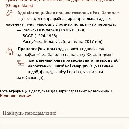
(Google Maps)
Адміністрацыйная прыналежнасць вёскі Заполле
— у якія адміністрацыйна-тэрытарыяльная адзінкі
населены пункт уваходзіў у розныя гістарычныя перыяды:
— Расійская імперыя (1870-1910-я),
— БССР (1924-1926),
— Рэспубліка Беларусь (станам на 2017 год);
Праваслаўны прыход
, да якога адносілася/
адносіўся вёска Заполле на пачатку ХХ стагоддзя;
метрычныя кнігі праваслаўнага прыходу
аб
народжаных, шлюбах і смерцях (з указаннем
гадоў, фонду, вопісу і архіва, у якім яны
захоўваюцца);
Гэта інфармацыя даступная для зарэгістраваных удзельнікаў з
Premium-планам
.
Пакінуць паведамленне