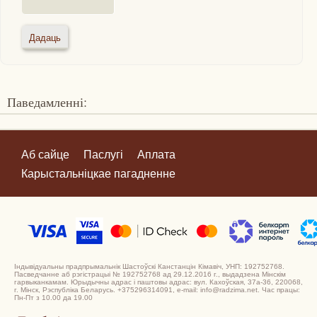
Паведамленні:
Аб сайце
Паслугі
Аплата
Карыстальніцкае пагадненне
Індывідуальны прадпрымальнік Шастоўскі Канстанцін Кімавіч, УНП: 192752768.
Пасведчанне аб рэгістрацыі № 192752768 ад 29.12.2016 г., выдадзена Мінскім
гарвыканкамам. Юрыдычны адрас і паштовы адрас: вул. Кахоўская, 37а-36, 220068,
г. Мінск, Рэспубліка Беларусь. +375296314091, e-mail: info@radzima.net. Час працы:
Пн-Пт з 10.00 да 19.00