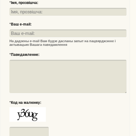
*
Імя, прозвішча:
*
Ваш e-mail:
На дадзены e-mail Вам будзе дасланы запыт на пацвярджэнне і
актывацыю Вашага паведамлення
*
Паведамленне:
*
Код на малюнку: