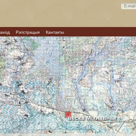
ваход
Рэгістрацыя
Кантакты
вёска Міхнавічы