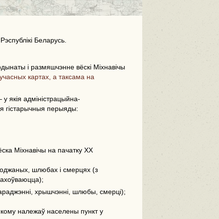
 Рэспублікі Беларусь.
дынаты і размяшчэнне вёскі Міхнавічы
учасных картах, а таксама на
i
 у якія адміністрацыйна-
ыя гістарычныя перыяды:
вёска Міхнавічы на пачатку ХХ
оджаных, шлюбах і смерцях (з
 захоўваюцца);
араджэнні, хрышчэнні, шлюбы, смерці);
 якому належаў населены пункт у