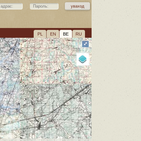
PL
EN
BE
RU
⤢