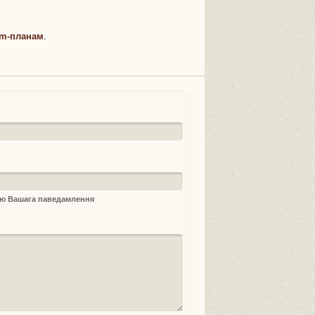
m-планам
.
ыю Вашага паведамлення