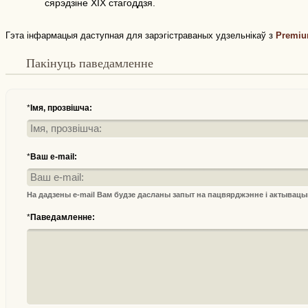
сярэдзіне XIX стагоддзя.
Гэта інфармацыя даступная для зарэгістраваных удзельнікаў з
Premiu
Пакінуць паведамленне
*
Імя, прозвішча:
*
Ваш e-mail:
На дадзены e-mail Вам будзе дасланы запыт на пацвярджэнне і актывац
*
Паведамленне: