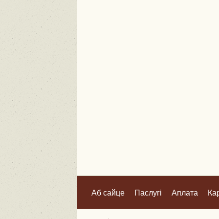
Аб сайце
Паслугі
Аплата
Ка