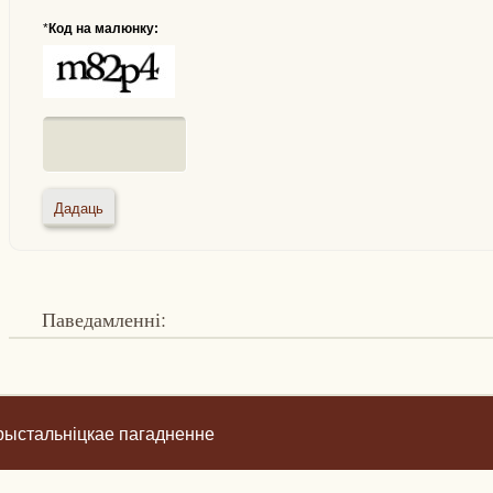
*
Код на малюнку:
Паведамленні:
рыстальніцкае пагадненне