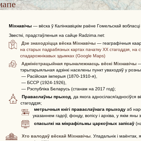
мапе
Міхнавічы
—
вёска ў Калінкавіцкім раёне Гомельскай вобласці
Звесткі, прадстаўленыя на сайце Radzima.net:
Дзе знаходзіцца вёска Міхнавічы
— геаграфічныя каар
на старых падрабязных картах пачатку ХХ стагоддзя, на с
спадарожнікавых здымках (Google Maps)
Адміністрацыйная прыналежнасць вёскі Міхнавічы
—
тэрытарыяльная адзінкі населены пункт уваходзіў у розн
— Расійская імперыя (1870-1910-я),
— БССР (1924-1926),
— Рэспубліка Беларусь (станам на 2017 год);
Праваслаўны прыход
, да якога адносілася/адносіўся 
стагоддзя;
метрычныя кнігі праваслаўнага прыходу
аб нар
указаннем гадоў, фонду, вопісу і архіва, у якім яны
спасылкі на мікрафільмы царкоўных запісаў
(н
Хто валодаў вёскай Міхнавічы
. Уладальнік і маёнтак,