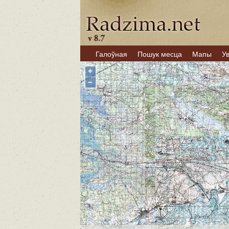
Галоўная
Пошук месца
Мапы
У
+
−