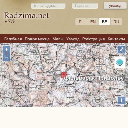
PL
EN
BE
RU
Галоўная
Пошук месца
Мапы
Уваход
Рэгістрацыя
Кантакты
+
⤢
−
фальварак Приволье
i