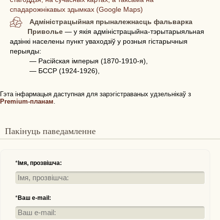
спадарожнікавых здымках (Google Maps)
Адміністрацыйная прыналежнасць фальварка
Приволье
— у якія адміністрацыйна-тэрытарыяльная
адзінкі населены пункт уваходзіў у розныя гістарычныя
перыяды:
— Расійская імперыя (1870-1910-я),
— БССР (1924-1926),
Гэта інфармацыя даступная для зарэгістраваных удзельнікаў з
Premium-планам
.
Пакінуць паведамленне
*
Імя, прозвішча:
*
Ваш e-mail: