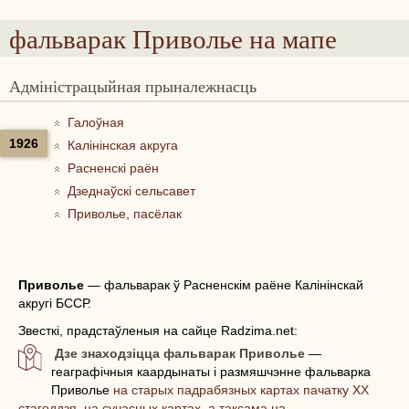
фальварак Приволье
на мапе
Адміністрацыйная прыналежнасць
Галоўная
1926
Калінінская акруга
Расненскі раён
Дзеднаўскі сельсавет
Приволье, пасёлак
Приволье
—
фальварак ў Расненскім раёне Калінінскай
акругі БССР.
Звесткі, прадстаўленыя на сайце Radzima.net:
Дзе знаходзіцца фальварак Приволье
—
геаграфічныя каардынаты і размяшчэнне фальварка
Приволье
на старых падрабязных картах пачатку ХХ
стагоддзя, на сучасных картах, а таксама на