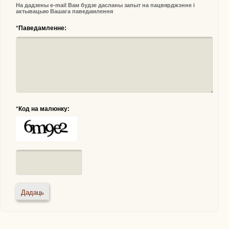
На дадзены e-mail Вам будзе дасланы запыт на пацвярджэнне і
актывацыю Вашага паведамлення
*
Паведамленне:
*
Код на малюнку: