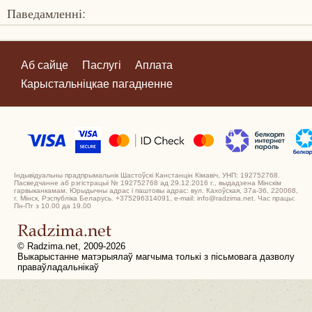
Паведамленні:
Аб сайце
Паслугі
Аплата
Карыстальніцкае пагадненне
Індывідуальны прадпрымальнік Шастоўскі Канстанцін Кімавіч, УНП: 192752768.
Пасведчанне аб рэгістрацыі № 192752768 ад 29.12.2016 г., выдадзена Мінскім
гарвыканкамам. Юрыдычны адрас і паштовы адрас: вул. Кахоўская, 37а-36, 220068,
г. Мінск, Рэспубліка Беларусь. +375296314091, e-mail: info@radzima.net. Час працы:
Пн-Пт з 10.00 да 19.00
© Radzima.net, 2009-2026
Выкарыстанне матэрыялаў магчыма толькі з пісьмовага дазволу
праваўладальнікаў