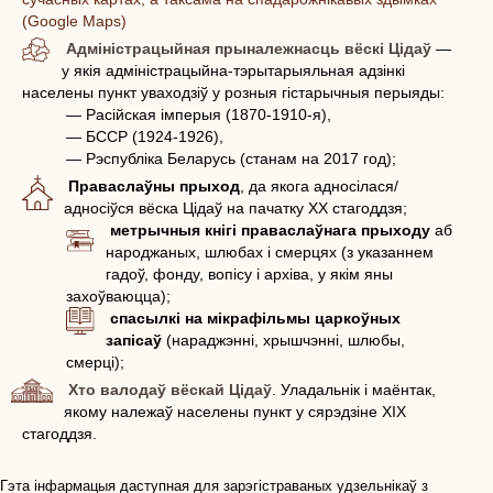
(Google Maps)
Адміністрацыйная прыналежнасць вёскі Цідаў
—
у якія адміністрацыйна-тэрытарыяльная адзінкі
населены пункт уваходзіў у розныя гістарычныя перыяды:
— Расійская імперыя (1870-1910-я),
— БССР (1924-1926),
— Рэспубліка Беларусь (станам на 2017 год);
Праваслаўны прыход
, да якога адносілася/
адносіўся вёска Цідаў на пачатку ХХ стагоддзя;
метрычныя кнігі праваслаўнага прыходу
аб
народжаных, шлюбах і смерцях (з указаннем
гадоў, фонду, вопісу і архіва, у якім яны
захоўваюцца);
спасылкі на мікрафільмы царкоўных
запісаў
(нараджэнні, хрышчэнні, шлюбы,
смерці);
Хто валодаў вёскай Цідаў
. Уладальнік і маёнтак,
якому належаў населены пункт у сярэдзіне XIX
стагоддзя.
Гэта інфармацыя даступная для зарэгістраваных удзельнікаў з