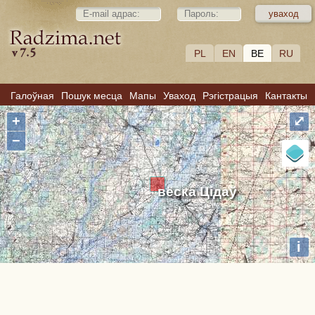
PL
EN
BE
RU
Галоўная
Пошук месца
Мапы
Уваход
Рэгістрацыя
Кантакты
+
⤢
−
вёска Цідаў
i