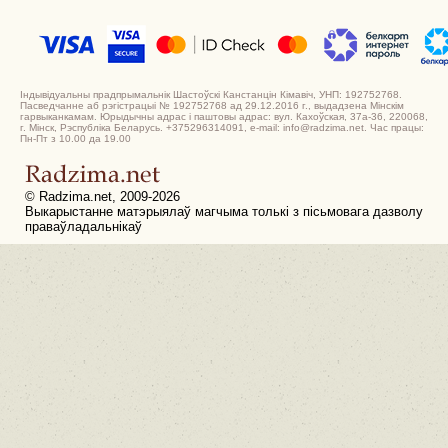
Індывідуальны прадпрымальнік Шастоўскі Канстанцін Кімавіч, УНП: 192752768.
Пасведчанне аб рэгістрацыі № 192752768 ад 29.12.2016 г., выдадзена Мінскім
гарвыканкамам. Юрыдычны адрас і паштовы адрас: вул. Кахоўская, 37а-36, 220068,
г. Мінск, Рэспубліка Беларусь. +375296314091, e-mail: info@radzima.net. Час працы:
Пн-Пт з 10.00 да 19.00
© Radzima.net, 2009-2026
Выкарыстанне матэрыялаў магчыма толькі з пісьмовага дазволу
праваўладальнікаў