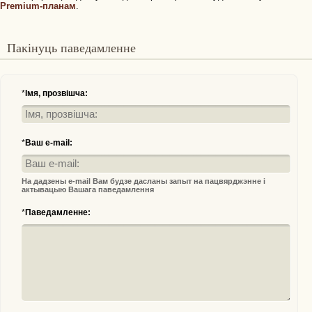
Premium-планам
.
Пакінуць паведамленне
*
Імя, прозвішча:
*
Ваш e-mail:
На дадзены e-mail Вам будзе дасланы запыт на пацвярджэнне і
актывацыю Вашага паведамлення
*
Паведамленне: