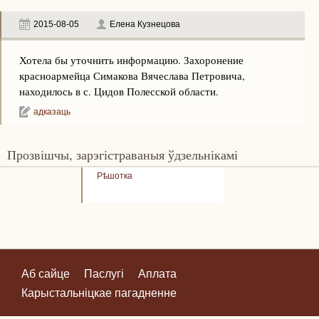
2015-08-05
Елена Кузнецова
Хотела бы уточнить информацию. Захоронение
красноармейца Симакова Вячеслава Петровича,
находилось в с. Цидов Полесской области.
адказаць
Прозвішчы, зарэгістраваныя ўдзельнікамі
Рѣшотка
Аб сайце
Паслугі
Аплата
Карыстальніцкае пагадненне