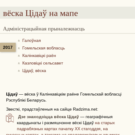
вёска Цідаў
на мапе
Адміністрацыйная прыналежнасць
Галоўная
2017
Гомельская вобласць
Калінкавіцкі раён
Казловіцкі сельсавет
Цідаў, вёска
Цідаў
—
вёска ў Калінкавіцкім раёне Гомельскай вобласці
Рэспублікі Беларусь.
Звесткі, прадстаўленыя на сайце Radzima.net:
Дзе знаходзіцца вёска Цідаў
— геаграфічныя
каардынаты і размяшчэнне вёскі Цідаў
на старых
падрабязных картах пачатку ХХ стагоддзя, на
сучасных картах, а таксама на спадарожнікавых здымках