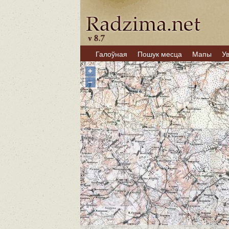
Галоўная
Пошук месца
Мапы
У
+
−