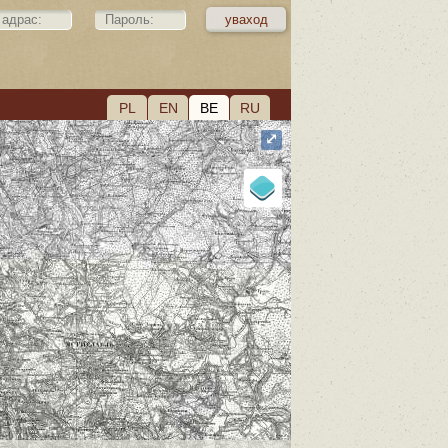
PL
EN
BE
RU
⤢