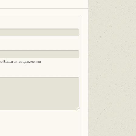
ыю Вашага паведамлення