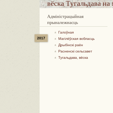
вёска Тугальдава
на 
Адміністрацыйная
прыналежнасць
Галоўная
2017
Магілёўская вобласць
Дрыбінскі раён
Расненскі сельсавет
Тугальдава, вёска