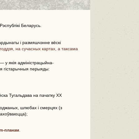
Рэспублікі Беларусь.
рдынаты і размяшчэнне вёскі
годдзя, на сучасных картах, а таксама
i
— у якія адміністрацыйна-
ыя гістарычныя перыяды:
вёска Тугальдава на пачатку ХХ
оджаных, шлюбах і смерцях (з
 захоўваюцца);
m-планам
.