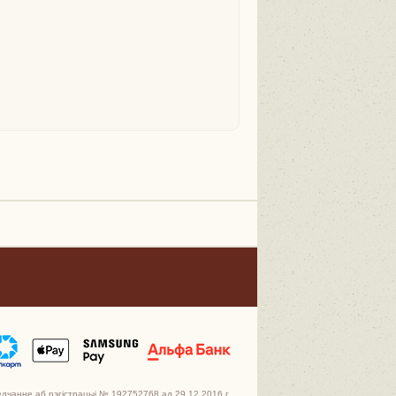
едчанне аб рэгістрацыі № 192752768 ад 29.12.2016 г.,