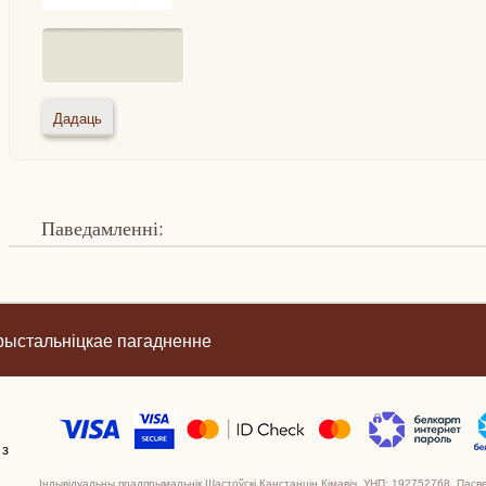
Паведамленні:
рыстальніцкае пагадненне
 з
Індывідуальны прадпрымальнік Шастоўскі Канстанцін Кімавіч, УНП: 192752768. Пасв