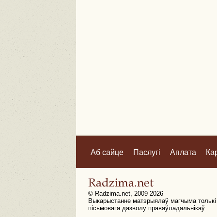
Аб сайце
Паслугі
Аплата
Ка
© Radzima.net, 2009-2026
Выкарыстанне матэрыялаў магчыма толькі
пісьмовага дазволу праваўладальнікаў