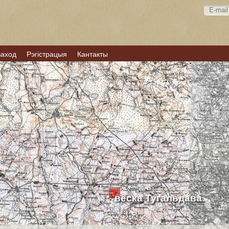
ваход
Рэгістрацыя
Кантакты
вёска Тугальдава