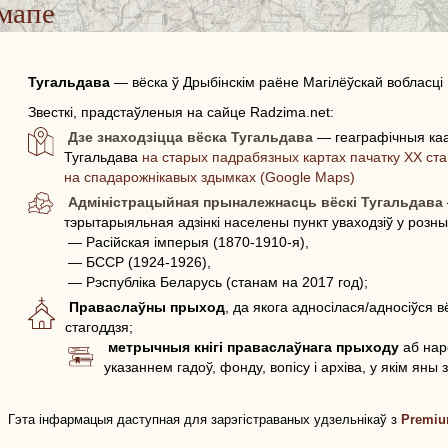
мапе
Тугальдава
—
вёска ў Дрыбінскім раёне Магілёўскай вобласці 
Звесткі, прадстаўленыя на сайце Radzima.net:
Дзе знаходзіцца вёска Тугальдава
— геаграфічныя каа
Тугальдава
на старых падрабязных картах пачатку ХХ ста
на спадарожнікавых здымках (Google Maps)
Адміністрацыйная прыналежнасць вёскі Тугальдава
тэрытарыяльная адзінкі населены пункт уваходзіў у розн
— Расійская імперыя (1870-1910-я),
— БССР (1924-1926),
— Рэспубліка Беларусь (станам на 2017 год);
Праваслаўны прыход
, да якога адносілася/адносіўся 
стагоддзя;
метрычныя кнігі праваслаўнага прыходу
аб нар
указаннем гадоў, фонду, вопісу і архіва, у якім яны
Гэта інфармацыя даступная для зарэгістраваных удзельнікаў з
Premiu