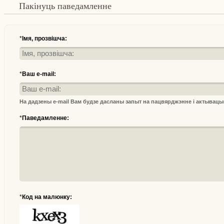
Пакінуць паведамленне
*
Імя, прозвішча:
*
Ваш e-mail:
На дадзены e-mail Вам будзе дасланы запыт на пацвярджэнне і актывац
*
Паведамленне:
*
Код на малюнку: