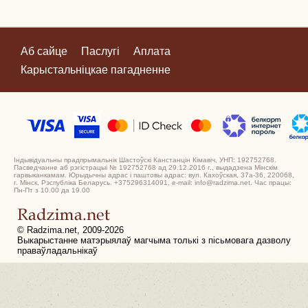
Аб сайце
Паслугі
Аплата
Карыстальніцкае пагадненне
Індывідуальны прадпрымальнік Шастоўскі Канстанцін Кімавіч, УНП: 192752768.
Пасведчанне аб рэгістрацыі № 192752768 ад 29.12.2016 г., выдадзена Мінскім
гарвыканкамам. Юрыдычны адрас і паштовы адрас: вул. Кахоўская, 37а-36, 220068,
г. Мінск, Рэспубліка Беларусь. +375296314091, e-mail: info@radzima.net. Час працы:
Пн-Пт з 10.00 да 19.00
© Radzima.net, 2009-2026
Выкарыстанне матэрыялаў магчыма толькі з пісьмовага дазволу
праваўладальнікаў