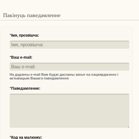
Пакінуць паведамленне
*
Імя, прозвішча:
*
Ваш e-mail:
На дадзены e-mail Вам будзе дасланы запыт на пацвярджэнне і
актывацыю Вашага паведамлення
*
Паведамленне:
*
Код на малюнку: