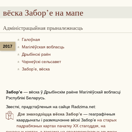
вёска Забор’е
на мапе
Адміністрацыйная прыналежнасць
Галоўная
2017
Магілёўская вобласць
Дрыбінскі раён
Чэрнеўскі сельсавет
Забор’е, вёска
Забор’е
—
вёска ў Дрыбінскім раёне Магілёўскай вобласці
Рэспублікі Беларусь.
Звесткі, прадстаўленыя на сайце Radzima.net:
Дзе знаходзіцца вёска Забор’е
— геаграфічныя
каардынаты і размяшчэнне вёскі Забор’е
на старых
падрабязных картах пачатку ХХ стагоддзя, на
сучасных картах, а таксама на спадарожнікавых здымках