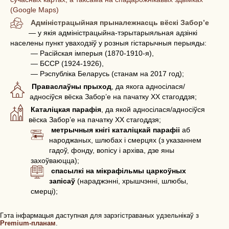
(Google Maps)
Адміністрацыйная прыналежнасць вёскі Забор’е
— у якія адміністрацыйна-тэрытарыяльная адзінкі
населены пункт уваходзіў у розныя гістарычныя перыяды:
— Расійская імперыя (1870-1910-я),
— БССР (1924-1926),
— Рэспубліка Беларусь (станам на 2017 год);
Праваслаўны прыход
, да якога адносілася/
адносіўся вёска Забор’е на пачатку ХХ стагоддзя;
Каталіцкая парафія
, да якой адносілася/адносіўся
вёска Забор’е на пачатку ХХ стагоддзя;
метрычныя кнігі каталіцкай парафіі
аб
народжаных, шлюбах і смерцях (з указаннем
гадоў, фонду, вопісу і архіва, дзе яны
захоўваюцца);
спасылкі на мікрафільмы царкоўных
запісаў
(нараджэнні, хрышчэнні, шлюбы,
смерці);
Гэта інфармацыя даступная для зарэгістраваных удзельнікаў з
Premium-планам
.