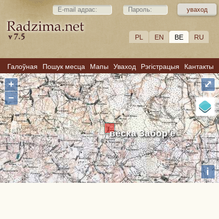
PL
EN
BE
RU
Галоўная
Пошук месца
Мапы
Уваход
Рэгістрацыя
Кантакты
+
⤢
−
вёска Забор’е
i