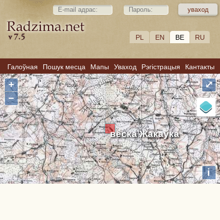
PL
EN
BE
RU
Галоўная
Пошук месца
Мапы
Уваход
Рэгістрацыя
Кантакты
+
⤢
−
вёска Жакаўка
i