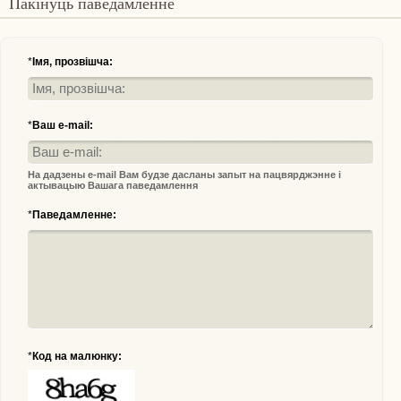
Пакінуць паведамленне
*
Імя, прозвішча:
*
Ваш e-mail:
На дадзены e-mail Вам будзе дасланы запыт на пацвярджэнне і
актывацыю Вашага паведамлення
*
Паведамленне:
*
Код на малюнку: