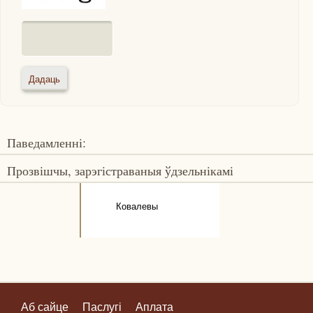
Паведамленні:
Прозвішчы, зарэгістраваныя ўдзельнікамі
Ковалевы
Аб сайце
Паслугі
Аплата