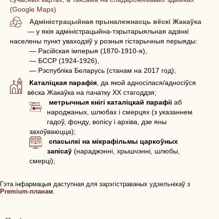
(Google Maps)
Адміністрацыйная прыналежнасць вёскі Жакаўка
— у якія адміністрацыйна-тэрытарыяльная адзінкі
населены пункт уваходзіў у розныя гістарычныя перыяды:
— Расійская імперыя (1870-1910-я),
— БССР (1924-1926),
— Рэспубліка Беларусь (станам на 2017 год);
Каталіцкая парафія
, да якой адносілася/адносіўся
вёска Жакаўка на пачатку ХХ стагоддзя;
метрычныя кнігі каталіцкай парафіі
аб
народжаных, шлюбах і смерцях (з указаннем
гадоў, фонду, вопісу і архіва, дзе яны
захоўваюцца);
спасылкі на мікрафільмы царкоўных
запісаў
(нараджэнні, хрышчэнні, шлюбы,
смерці);
Гэта інфармацыя даступная для зарэгістраваных удзельнікаў з
Premium-планам
.