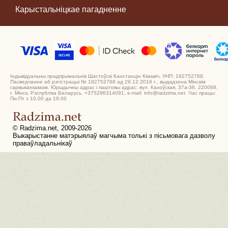
Карыстальніцкае пагадненне
Індывідуальны прадпрымальнік Шастоўскі Канстанцін Кімавіч, УНП: 192752768.
Пасведчанне аб рэгістрацыі № 192752768 ад 29.12.2016 г., выдадзена Мінскім
гарвыканкамам. Юрыдычны адрас і паштовы адрас: вул. Кахоўская, 37а-36, 220068,
г. Мінск, Рэспубліка Беларусь. +375296314091, e-mail: info@radzima.net. Час працы:
Пн-Пт з 10.00 да 19.00
© Radzima.net, 2009-2026
Выкарыстанне матэрыялаў магчыма толькі з пісьмовага дазволу
праваўладальнікаў