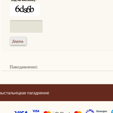
Паведамленні:
рыстальніцкае пагадненне