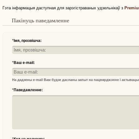
Гэта інфармацыя даступная для зарэгістраваных удзельнікаў з
Premiu
Пакінуць паведамленне
*
Імя, прозвішча:
*
Ваш e-mail:
На дадзены e-mail Вам будзе дасланы запыт на пацвярджэнне і актывац
*
Паведамленне:
*
Код на малюнку: