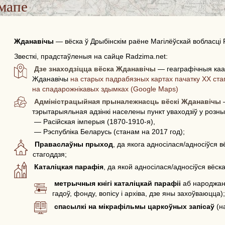
мапе
Жданавічы
—
вёска ў Дрыбінскім раёне Магілёўскай вобласці 
Звесткі, прадстаўленыя на сайце Radzima.net:
Дзе знаходзіцца вёска Жданавічы
— геаграфічныя каа
Жданавічы
на старых падрабязных картах пачатку ХХ стаг
на спадарожнікавых здымках (Google Maps)
Адміністрацыйная прыналежнасць вёскі Жданавічы
—
тэрытарыяльная адзінкі населены пункт уваходзіў у розн
— Расійская імперыя (1870-1910-я),
— Рэспубліка Беларусь (станам на 2017 год);
Праваслаўны прыход
, да якога адносілася/адносіўся 
стагоддзя;
Каталіцкая парафія
, да якой адносілася/адносіўся вёск
метрычныя кнігі каталіцкай парафіі
аб народжаны
гадоў, фонду, вопісу і архіва, дзе яны захоўваюцца)
спасылкі на мікрафільмы царкоўных запісаў
(н