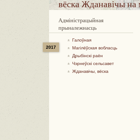
вёска Жданавічы
на 
Адміністрацыйная
прыналежнасць
Галоўная
2017
Магілёўская вобласць
Дрыбінскі раён
Чэрнеўскі сельсавет
Жданавічы, вёска