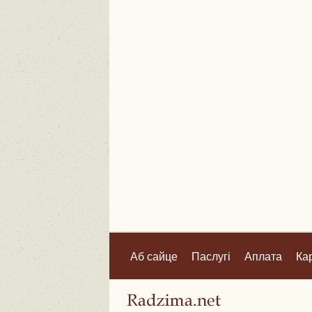
Аб сайце
Паслугі
Аплата
Ка