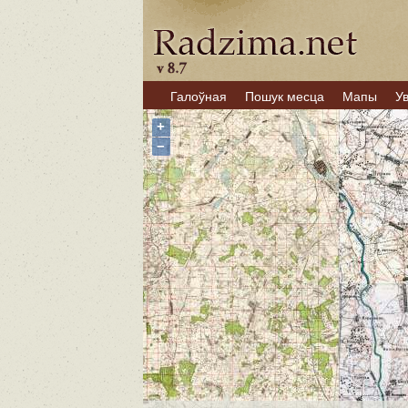
Галоўная
Пошук месца
Мапы
У
+
−