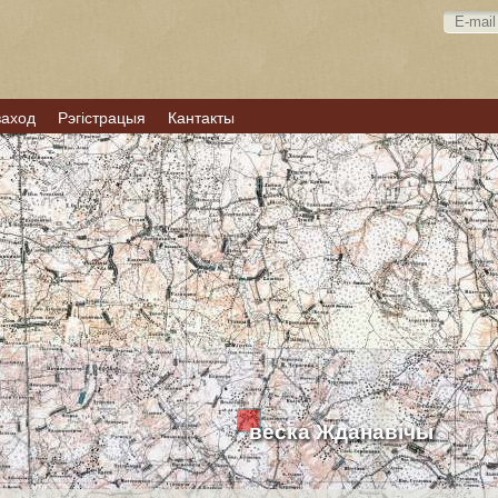
ваход
Рэгістрацыя
Кантакты
вёска Жданавічы