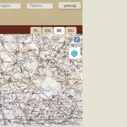
PL
EN
BE
RU
⤢