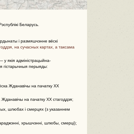
Рэспублікі Беларусь.
рдынаты і размяшчэнне вёскі
оддзя, на сучасных картах, а таксама
i
 у якія адміністрацыйна-
ыя гістарычныя перыяды:
вёска Жданавічы на пачатку ХХ
а Жданавічы на пачатку ХХ стагоддзя;
х, шлюбах і смерцях (з указаннем
;
араджэнні, хрышчэнні, шлюбы, смерці);