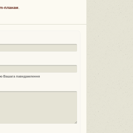
m-планам
.
ыю Вашага паведамлення