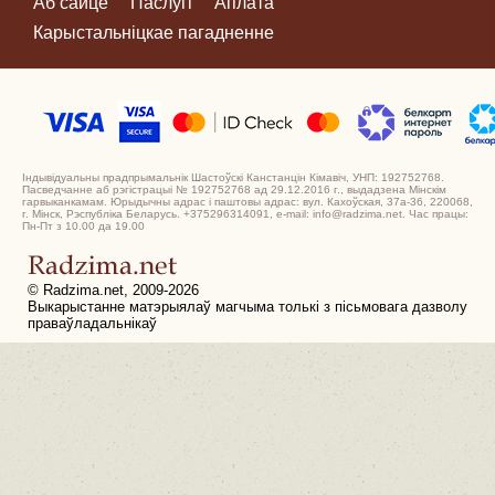
Аб сайце
Паслугі
Аплата
Карыстальніцкае пагадненне
Індывідуальны прадпрымальнік Шастоўскі Канстанцін Кімавіч, УНП: 192752768.
Пасведчанне аб рэгістрацыі № 192752768 ад 29.12.2016 г., выдадзена Мінскім
гарвыканкамам. Юрыдычны адрас і паштовы адрас: вул. Кахоўская, 37а-36, 220068,
г. Мінск, Рэспубліка Беларусь. +375296314091, e-mail: info@radzima.net. Час працы:
Пн-Пт з 10.00 да 19.00
© Radzima.net, 2009-2026
Выкарыстанне матэрыялаў магчыма толькі з пісьмовага дазволу
праваўладальнікаў