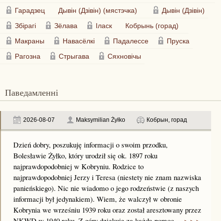
Гарадзец
Дывін (Дзівін) (мястэчка)
Дывін (Дзівін)
Збірагі
Зёлава
Іласк
Кобрынь (горад)
Макраны
Навасёлкі
Падалессе
Пруска
Рагозна
Стрыгава
Сяхновічы
Паведамленні
2026-08-07
Maksymilian Żyłko
Кобрын, горад
Dzień dobry, poszukuję informacji o swoim przodku,
Bolesławie Żyłko, który urodził się ok. 1897 roku
najprawdopodobniej w Kobryniu. Rodzice to
najprawdopodobniej Jerzy i Teresa (niestety nie znam nazwiska
panieńskiego). Nic nie wiadomo o jego rodzeństwie (z naszych
informacji był jedynakiem). Wiem, że walczył w obronie
Kobrynia we wrześniu 1939 roku oraz został aresztowany przez
NKWD w 1940 roku. Z góry dziękuję za każdą pomoc....
> > >