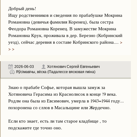
Добрый день!
Ищу родственников и сведения по прабабушке Мокрина
Романовна (девичья фамилия Коренец), была сестра
Феодора Романовна Коренец. В замужестве Мокрина
Романовна Крук, проживала в дер. Березно (Кобринский
уезд), сейчас деревня в составе Кобринского района....
>
> >
2026-06-03
Хотянович Сергей Евгеньевич
Яўсімавічы, вёска (Падалессе вясковая гміна)
Знаю о прабабе Софье, которая вышла замуж за
Хотяновича Герасима из Краснолнсок в конце !9 века.
Родлм она была из Евсимович, умерла в 1943=1944 году...
похоронена со сллов в Масальщине или Жердечно.
Если кто знает, есть ли там старое кладбище , то
подскажите где точно оно.