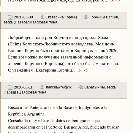
2026-06-30
Екатерина Корчиц
Корчыцы Вялікія,
вёска (Навасёлкі вясковая гміна)
Добрый день, наш род Корчиц из-под города Холм
(Helm) Холмского/Люблинского воеводства. Моя дочь
Евгения Корчиц была проездом в Корчицах весной 2026.
Если возможно получение заявленной информации о
деревне Корчицы (Корчыцы), это было бы замечательно.
С уважением, Екатерина Корчиц. ...
> > >
2026-06-11
stanisław wójcik
Варатынічы, вёска
(Гарадзец вясковая гміна)
Busca a tus Antepasados en la Base de Inmigrantes a la
República Argentina
Consulta la mayor base de datos de inmigrantes que
desembarcaron en el Puerto de Buenos Aires, pudiendo buscar