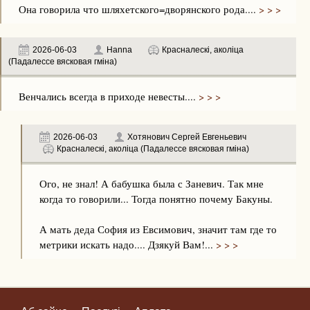
Она говорила что шляхетского=дворянского рода....
> > >
2026-06-03
Hanna
Красналескі, аколіца
(Падалессе вясковая гміна)
Венчались всегда в приходе невесты....
> > >
2026-06-03
Хотянович Сергей Евгеньевич
Красналескі, аколіца (Падалессе вясковая гміна)
Ого, не знал! А бабушка была с Заневич. Так мне
когда то говорили... Тогда понятно почему Бакуны.
А мать деда София из Евсимович, значит там где то
метрики искать надо.... Дзякуй Вам!...
> > >