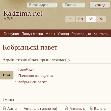
PL
EN
BE
RU
Галоўная
Пошук месца
Мапы
Уваход
Рэгістрацыя
Кантакты
Кобрыньскі павет
Адміністрацыйная прыналежнасць
Галоўная
1924
Палескае ваяводства
Кобрыньскі павет
Гміны
Азяты
Антопаль (мястэчка)
Антопаль
Балоты