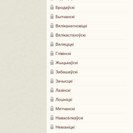
Бродаўскі
Бытчанскі
Вяліканегновіцкі
Вялікастахоўскі
Вяляціцкі
Глівінскі
Жыцькаўскі
Забашаўскі
Зачысцкі
Лазінскі
Лошніцкі
Метчанскі
Навасёлкаўскі
Неманіцкі