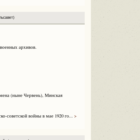
льсавет)
военных архивов.
мена (ныне Червень), Минская
о-советской войны в мае 1920 го...
>