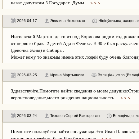
нават дэпутатам 3 Государст. Думы....
> > >
2026-04-17
Эвелина Чеховская
Ніціеўшчына, засценак 
Нитиевский Мартин где то из под Борисова родом год рожде
от первого брака 2 детей Ада и Феликс. В 30-е был раскулачен
(девочка Женя) в Сибирь .
Может кому то знакомы имена этих людей буду очень благода
2026-03-25
Ирина Мартьянова
Вяляцічы, сяло (Вяляці
Здравствуйте.Помогите найти сведения о моем дедушке:Стр
вероисповедание,место рождения,национальность....
> > >
2026-03-24
Тихонов Сергей Викторович
Вяляцічы, сяло
Помогите пожалуйста найти сослуживца.Это Иван Павловец ср
можно его телефон -буду Вам благодарен...
> > >