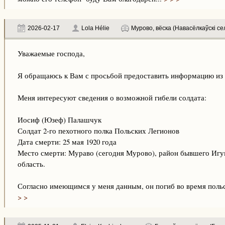
2026-02-17
Lola Hélie
Мурово, вёска (Навасёлкаўскі се
Уважаемые господа,
Я обращаюсь к Вам с просьбой предоставить информацию из 
Меня интересуют сведения о возможной гибели солдата:
Иосиф (Юзеф) Палашчук
Солдат 2-го пехотного полка Польских Легионов
Дата смерти: 25 мая 1920 года
Место смерти: Мураво (сегодня Мурово), район бывшего Игу
область.
Согласно имеющимся у меня данным, он погиб во время польск
> >