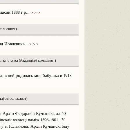
сай 1888 г р...
> > >
сельсавет)
д Иовлевичь...
> > >
, мястэчка (Аздзяціцкі сельсавет)
, в ней родилась моя бабушка в 1918
аўскі сельсавет)
а Архіп Федаравіч Кучынскі, да 40
нскай воласці паміж 1896-1901 . У
 ў в. Юльянова. Архіп Кучынскі быў