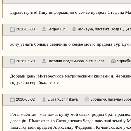
Здравствуйте! Ищу информацию о семье прадеда Стефана Мала
2026-05-30
Sergey Tur
Чэрнеўка, мястэчка (Аздзяціцкі 
хочу узнать больше сведений о семье моего прадеда Тур Деми
2026-05-29
Наталия Владимировна Ульянова
Чэрнеўка
Добрый день! Интересуюсь метрическими книгами д. Чернявка
году. Она еврейка...
> > >
2026-05-02
Elvira Kuchinskaya
Бродаўка, пасёлак (Брод
Гэты маёнтак , магчыма, купіў мой сваяк, родны брат прадзед
дзесяцін. Шмат сялян з Свенцянскага ўезда пакупалі землі у Мі
тым ліку мой прадзед Аляксандр Федаравіч Кучынскі, але ўжо