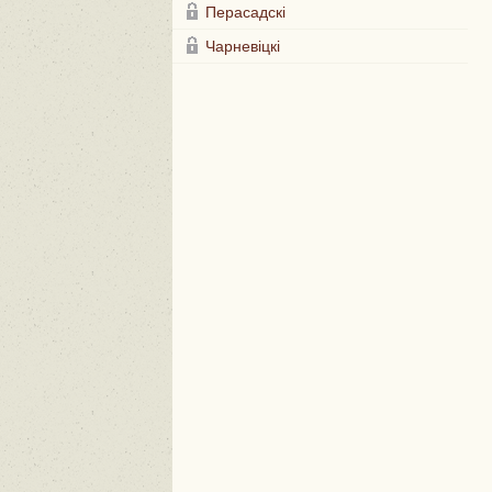
Перасадскі
Чарневіцкі