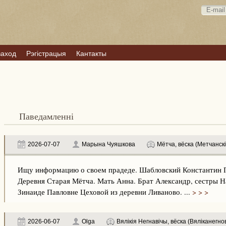
ваход
Рэгістрацыя
Кантакты
Паведамленні
2026-07-07
Марына Чуяшкова
Мётча, вёска (Метчанскі
Ищу информацию о своем прадеде. Шабловский Константин Па
Деревня Старая Мётча. Мать Анна. Брат Александр, сестры Н
Зинаиде Павловне Цеховой из деревни Ливаново. ...
> > >
2026-06-07
Olga
Вялікія Негнавічы, вёска (Вяліканегнов