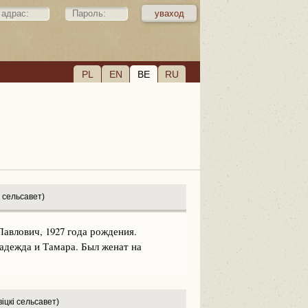
PL
EN
BE
RU
 сельсавет)
влович, 1927 года рождения.
адежда и Тамара. Был женат на
іцкі сельсавет)