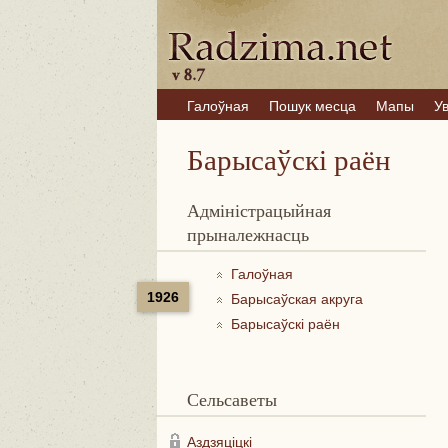
Галоўная
Пошук месца
Мапы
У
Барысаўскі раён
Адміністрацыйная
прыналежнасць
Галоўная
1926
Барысаўская акруга
Барысаўскі раён
Сельсаветы
Аздзяціцкі