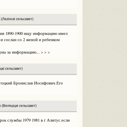
(Лазінскі сельсавет)
ния 1890-1900 ищу информацию имел
 и сослан со 2 женой и ребенком
рна за информацию...
> > >
цкі сельсавет)
игоцкий Бронислав Иосифович.Его
 (Вяляціцкі сельсавет)
ок службы 1979 1981 в г Алитус.если