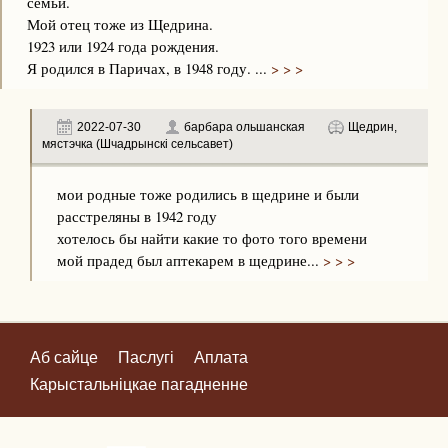
семьи.
Мой отец тоже из Щедрина.
1923 или 1924 года рождения.
Я родился в Паричах, в 1948 году. ...
> > >
2022-07-30
барбара ольшанская
Щедрин,
мястэчка (Шчадрынскі сельсавет)
мои родные тоже родились в щедрине и были
расстреляны в 1942 году
хотелось бы найти какие то фото того времени
мой прадед был аптекарем в щедрине...
> > >
Аб сайце
Паслугі
Аплата
Карыстальніцкае пагадненне