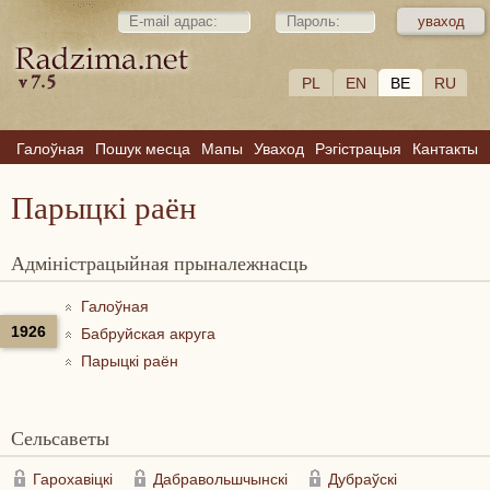
PL
EN
BE
RU
Галоўная
Пошук месца
Мапы
Уваход
Рэгістрацыя
Кантакты
Парыцкі раён
Адміністрацыйная прыналежнасць
Галоўная
1926
Бабруйская акруга
Парыцкі раён
Сельсаветы
Гарохавіцкі
Дабравольшчынскі
Дубраўскі