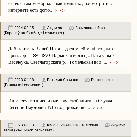
Сейчас там мемориальный комплекс, посмотрите в
интернете есть фото...
> > >
2024-02-15
Людмiла
Василевка, вёска
(Каралеўска-Слабадскі сельсавет)
Добры дзень. Лапей Цiхон - дзед маей мацi. год нар.
прыкладна 1880-1890. Парыцкая воласць. Пахаваны в.
Васiлеука, Светлагорскага р. , Гомельскай воб. ...
> > >
2023-04-18
Виталий Савинов
Ракшин, сяло
(Ракшынскі сельсавет)
Интересует запись из метрической книги на Стукач
Евгений Наумович 1916 года рождения ...
> > >
2023-03-13
Кисель Михаил Пантелеевич
Здудичи,
вёска (Ракшынскі сельсавет)