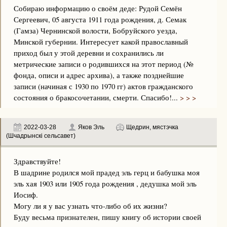
Собираю информацию о своём деде: Рудой Семён
Сергеевич, 05 августа 1911 года рождения, д. Семак
(Гамза) Чернинской волости, Бобруйского уезда,
Минской губернии. Интересует какой православный
приход был у этой деревни и сохранились ли
метрические записи о родившихся на этот период (№
фонда, описи и адрес архива), а также позднейшие
записи (начиная с 1930 по 1970 гг) актов гражданского
состояния о бракосочетании, смерти. Спасибо!...
> > >
2022-03-28
Яков Эль
Щедрин, мястэчка
(Шчадрынскі сельсавет)
Здравствуйте!
В шадрине родился мой прадед эль герц и бабушка моя
эль хая 1903 или 1905 года рождения , дедушка мой эль
Иосиф.
Могу ли я у вас узнать что-либо об их жизни?
Буду весьма признателен, пишу книгу об истории своей