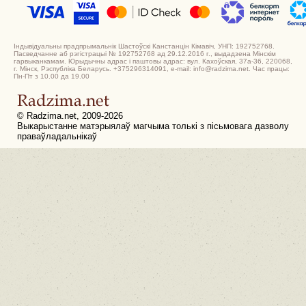
Індывідуальны прадпрымальнік Шастоўскі Канстанцін Кімавіч, УНП: 192752768.
Пасведчанне аб рэгістрацыі № 192752768 ад 29.12.2016 г., выдадзена Мінскім
гарвыканкамам. Юрыдычны адрас і паштовы адрас: вул. Кахоўская, 37а-36, 220068,
г. Мінск, Рэспубліка Беларусь. +375296314091, e-mail: info@radzima.net. Час працы:
Пн-Пт з 10.00 да 19.00
© Radzima.net, 2009-2026
Выкарыстанне матэрыялаў магчыма толькі з пісьмовага дазволу
праваўладальнікаў