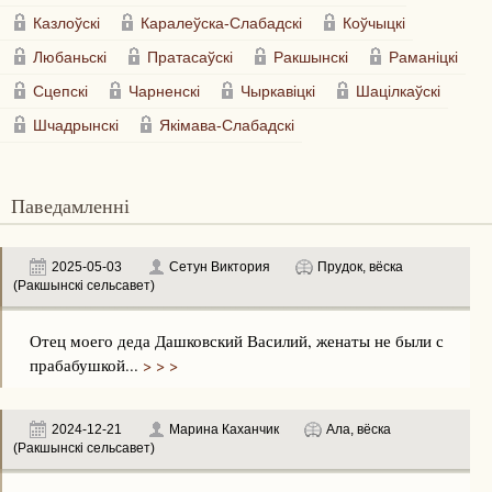
Казлоўскі
Каралеўска-Слабадскі
Коўчыцкі
Любаньскі
Пратасаўскі
Ракшынскі
Раманіцкі
Сцепскі
Чарненскі
Чыркавіцкі
Шацілкаўскі
Шчадрынскі
Якімава-Слабадскі
Паведамленні
2025-05-03
Сетун Виктория
Прудок, вёска
(Ракшынскі сельсавет)
Отец моего деда Дашковский Василий, женаты не были с
прабабушкой...
> > >
2024-12-21
Марина Каханчик
Ала, вёска
(Ракшынскі сельсавет)