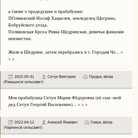
а также о прадедушке и прабабушке:
ПОляковский Иосиф Хацкелев, земледелец Щегрино,
Бобруйского уезда,
Поляковская Броха Ривка Щедринская, девичья фамилия
неизвестна.
Жили в Шедрине, затем перебрались в г. Городня Че...
>
> >
2022-05-31
Сетун Виктория
Прудок, вёска
(Ракшынскі сельсавет)
Моя прабабушка Сетун Мария Фёдоровна (её сын -мой
дед Сетун Георгий Васильевич)...
> > >
2022-04-12
Алексей Янкевич
Гомза, вёска
(Чарненскі сельсавет)