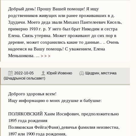
Добрый день! Прошу Вашей помощи! Я ищу
родственников живущих или ранее проживавших в д.
Здудичи. Моего деда звали Михаил Пантелеевич Кисель,
примерно 1910 г. р. У него был брат Никодим и сестра
Елена. Связь утеряна. Может проживают до сих пор в
деревне, может сохранились какие то данные.. .. Очень
надеемся на Вашу помощь! С уважением, Елена
Меньшикова. ...
> > >
2022-10-05
Юрий Иовенко
Щедрин, мястэчка
(Шчадрынскі сельсавет)
Доброго здоровья всем!
Ищу информацию о моих дедушке и бабушке:
ПОЛЯКОВСКИЙ Хаим Иосифович, предположительно
1895 года рождения
Поляковская Фейга(Фаня),девичья фамилия неизвестна,
1897 или 1900 года рождения,