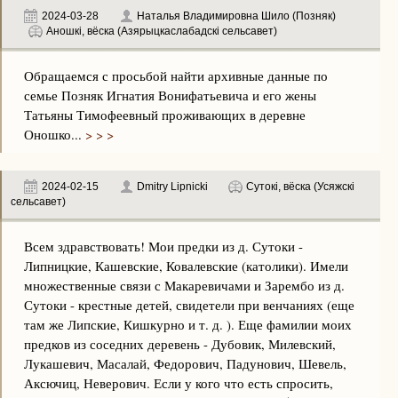
2024-03-28
Наталья Владимировна Шило (Позняк)
Аношкі, вёска (Азярыцкаслабадскі сельсавет)
Обращаемся с просьбой найти архивные данные по
семье Позняк Игнатия Вонифатьевича и его жены
Татьяны Тимофеевный проживающих в деревне
Оношко...
> > >
2024-02-15
Dmitry Lipnicki
Сутокі, вёска (Усяжскі
сельсавет)
Всем здравствовать! Мои предки из д. Сутоки -
Липницкие, Кашевские, Ковалевские (католики). Имели
множественные связи с Макаревичами и Зарембо из д.
Сутоки - крестные детей, свидетели при венчаниях (еще
там же Липские, Кишкурно и т. д. ). Еще фамилии моих
предков из соседних деревень - Дубовик, Милевский,
Лукашевич, Масалай, Федорович, Падунович, Шевель,
Аксючиц, Неверович. Если у кого что есть спросить,