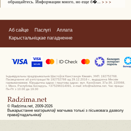
обращайтесь. Информации много, но еще б�...
> > >
Аб сайце
Паслугі
Аплата
Карыстальніцкае пагадненне
Індывідуальны прадпрымальнік Шастоўскі Канстанцін Кімавіч, УНП: 192752768.
Пасведчанне аб рэгістрацыі № 192752768 ад 29.12.2016 г., выдадзена Мінскім
гарвыканкамам. Юрыдычны адрас і паштовы адрас: вул. Кахоўская, 37а-36, 220068,
г. Мінск, Рэспубліка Беларусь. +375296314091, e-mail: info@radzima.net. Час працы:
Пн-Пт з 10.00 да 19.00
© Radzima.net, 2009-2026
Выкарыстанне матэрыялаў магчыма толькі з пісьмовага дазволу
праваўладальнікаў