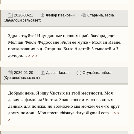
2026-03-21
Федор Иванович
Старына, вёска
(Забалоцкі сельсавет)
Здравствуйте! Ищу данные о своих прабабке/прадеде:
Молчан Фекле Федосовне и/или ее муже - Молчан Иване,
проживавших в д. Старина. Было 6 детей: 3 сыновей и 3
дочери....
> > >
2026-01-20
Дарья Чистая
Студзёнка, вёска
(Курганскі сельсавет)
Добрый день. Я ищу Чистых из этой местности. Моя
девичья фамилия Чистая. Знаю совсем мало вводных
данных для поиска, но возможно мы можем чем-то друг
другу помочь. Моя почта chistaya.darya@gmail.com...
> >
>