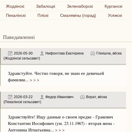
Жодзінскі
Забалоцкі
Зеленаборскі
Курганскі
Пекалінскі
Пліскі
Смалявічы (горад)
Усяжскі
Паведамленні
2026-05-30
Нифонтова Екатерина
Глінішча, вёска
(Жодзінскі сельсавет)
Здравстуйте. Честно говоря, не знаю ее девичьей
фамилии...
> > >
2026-03-22
Федор Иванович
Ворат, вёска
(Пекалінскі сельсавет)
Здравствуйте! Ищу данные о своем предке - Гракович
Константин Иосифович (ум. 23.11.1967) - вторая жена -
Антонина Игнатьевна...
> > >