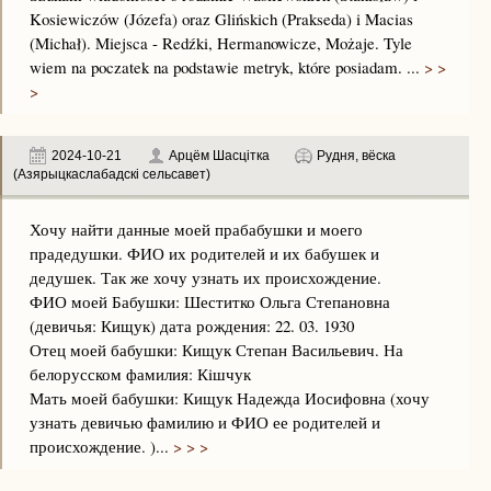
Kosiewiczów (Józefa) oraz Glińskich (Prakseda) i Macias
(Michał). Miejsca - Redźki, Hermanowicze, Możaje. Tyle
wiem na poczatek na podstawie metryk, które posiadam. ...
> >
>
2024-10-21
Арцём Шасцiтка
Рудня, вёска
(Азярыцкаслабадскі сельсавет)
Хочу найти данные моей прабабушки и моего
прадедушки. ФИО их родителей и их бабушек и
дедушек. Так же хочу узнать их происхождение.
ФИО моей Бабушки: Шеститко Ольга Степановна
(девичья: Кищук) дата рождения: 22. 03. 1930
Отец моей бабушки: Кищук Степан Васильевич. На
белорусском фамилия: Кiшчук
Мать моей бабушки: Кищук Надежда Иосифовна (хочу
узнать девичью фамилию и ФИО ее родителей и
происхождение. )...
> > >