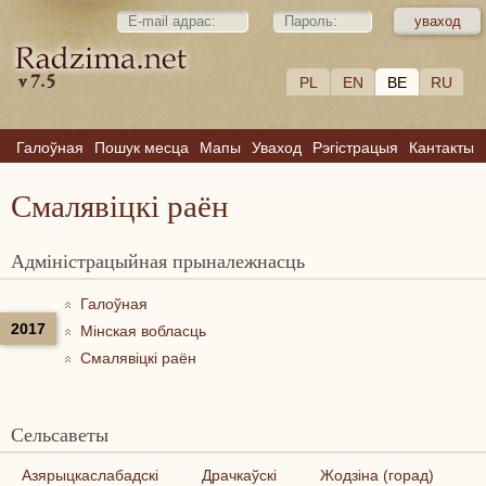
PL
EN
BE
RU
Галоўная
Пошук месца
Мапы
Уваход
Рэгістрацыя
Кантакты
Смалявіцкі раён
Адміністрацыйная прыналежнасць
Галоўная
2017
Мінская вобласць
Смалявіцкі раён
Сельсаветы
Азярыцкаслабадскі
Драчкаўскі
Жодзіна (горад)