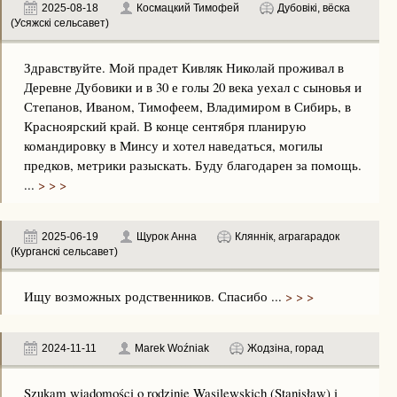
2025-08-18
Космацкий Тимофей
Дубовікі, вёска
(Усяжскі сельсавет)
Здравствуйте. Мой прадет Кивляк Николай проживал в
Деревне Дубовики и в 30 е голы 20 века уехал с сыновья и
Степанов, Иваном, Тимофеем, Владимиром в Сибирь, в
Красноярский край. В конце сентября планирую
командировку в Минсу и хотел наведаться, могилы
предков, метрики разыскать. Буду благодарен за помощь.
...
> > >
2025-06-19
Щурок Анна
Кляннік, аграгарадок
(Курганскі сельсавет)
Ищу возможных родственников. Спасибо ...
> > >
2024-11-11
Marek Woźniak
Жодзіна, горад
Szukam wiadomości o rodzinie Wasilewskich (Stanisław) i