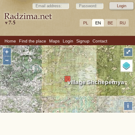
PL
EN
BE
RU
Home
Find the place
Maps
Login
Signup
Contact
+
⤢
−
village Shchepernya
i