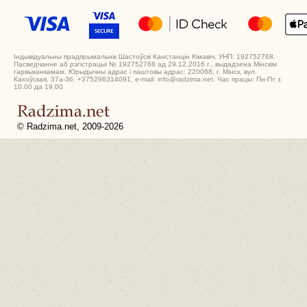
Індывідуальны прадпрымальнік Шастоўскі Канстанцін Кімавіч, УНП: 192752768.
Пасведчанне аб рэгістрацыі № 192752768 ад 29.12.2016 г., выдадзена Мінскім
гарвыканкамам. Юрыдычны адрас і паштовы адрас: 220068, г. Мінск, вул.
Кахоўская, 37а-36. +375296314091, e-mail: info@radzima.net. Час працы: Пн-Пт з
10.00 да 19.00
© Radzima.net, 2009-2026