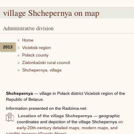
village Shchepernya
on map
Administrative division
Home
2013
Viciebsk region
Połack county
Zialonkaŭski rural council
Shchepernya, village
Shchepernya
—
village in Połack district Viciebsk region of the
Republic of Belarus.
Information presented on the Radzima.net:
Location of the village Shchepernya
— geographic
coordinates and depiction of the village Shchepernya
on
early-20th-century detailed maps, modern maps, and
satellite imagery (Google Maps).