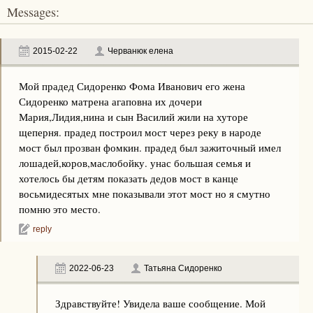
Messages:
2015-02-22
Черванюк елена
Мой прадед Сидоренко Фома Иванович его жена
Сидоренко матрена агаповна их дочери
Мария,Лидия,нина и сын Василий жили на хуторе
щеперня. прадед построил мост через реку в народе
мост был прозван фомкин. прадед был зажиточный имел
лошадей,коров,маслобойку. унас большая семья и
хотелось бы детям показать дедов мост в канце
восьмидесятых мне показывали этот мост но я смутно
помню это место.
reply
2022-06-23
Татьяна Сидоренко
Здравствуйте! Увидела ваше сообщение. Мой