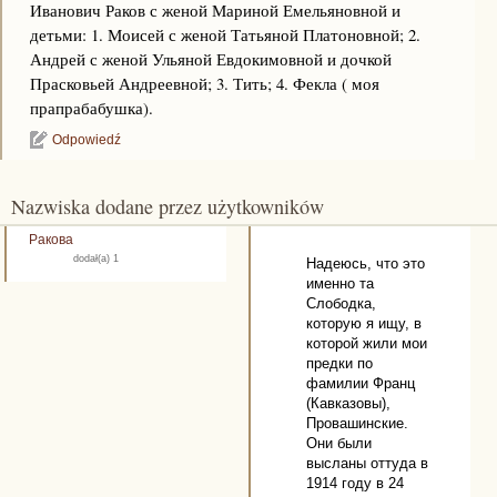
Иванович Раков с женой Мариной Емельяновной и
детьми: 1. Моисей с женой Татьяной Платоновной; 2.
Андрей с женой Ульяной Евдокимовной и дочкой
Прасковьей Андреевной; 3. Тить; 4. Фекла ( моя
прапрабабушка).
Odpowiedź
Nazwiska dodane przez użytkowników
Ракова
dodał(a) 1
Надеюсь, что это
именно та
Слободка,
которую я ищу, в
которой жили мои
предки по
фамилии Франц
(Кавказовы),
Провашинские.
Они были
высланы оттуда в
1914 году в 24