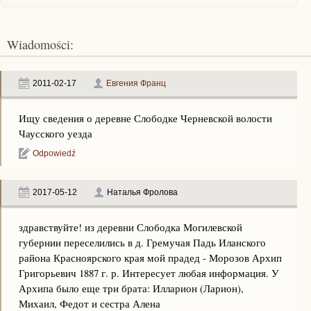
Wiadomości:
2011-02-17
Евгения Франц
Ищу сведения о деревне Слободке Черневской волости
Чаусского уезда
Odpowiedź
2017-05-12
Наталья Фролова
здравствуйте! из деревни Слободка Могилевской
губернии переселились в д. Гремучая Падь Иланского
района Красноярского края мой прадед - Морозов Архип
Григорьевич 1887 г. р. Интересует любая информация. У
Архипа было еще три брата: Илларион (Ларион),
Михаил, Федот и сестра Алена