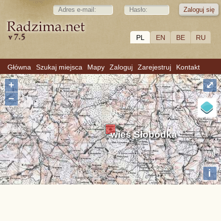
PL
EN
BE
RU
Główna
Szukaj miejsca
Mapy
Zaloguj
Zarejestruj
Kontakt
+
⤢
−
wieś Słobódka
i