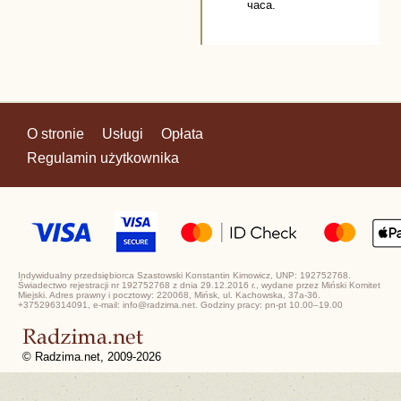
часа.
O stronie
Usługi
Opłata
Regulamin użytkownika
Indywidualny przedsiębiorca Szastowski Konstantin Kimowicz, UNP: 192752768.
Świadectwo rejestracji nr 192752768 z dnia 29.12.2016 r., wydane przez Miński Komitet
Miejski. Adres prawny i pocztowy: 220068, Mińsk, ul. Kachowska, 37a-36.
+375296314091, e-mail: info@radzima.net. Godziny pracy: pn-pt 10.00–19.00
© Radzima.net, 2009-2026