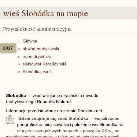
wieś Słobódka
na mapie
Przynależność administracyjna
Główna
2017
obwód mohylewski
rejon drybiński
sielsowiet Karoŭčynski
Słobódka, wieś
Słobódka
—
wieś w rejonie drybińskim obwodu
mohylewskiego Republiki Białoruś.
Informacje przedstawione na stronie Radzima.net:
Gdzie znajduje się wieś Słobódka
— współrzędne
geograficzne miejscowości i położenie wsi Słobódka
na
starych szczegółowych mapach z początku XX w., na
współczesnych mapach, a także na zdjęciach satelitarnych