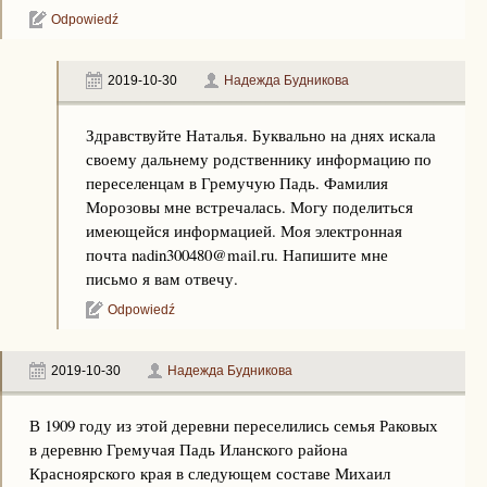
Odpowiedź
2019-10-30
Надежда Будникова
Здравствуйте Наталья. Буквально на днях искала
своему дальнему родственнику информацию по
переселенцам в Гремучую Падь. Фамилия
Морозовы мне встречалась. Могу поделиться
имеющейся информацией. Моя электронная
почта nadin300480@mail.ru. Напишите мне
письмо я вам отвечу.
Odpowiedź
2019-10-30
Надежда Будникова
В 1909 году из этой деревни переселились семья Раковых
в деревню Гремучая Падь Иланского района
Красноярского края в следующем составе Михаил