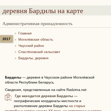
деревня Бардилы
на карте
Административная принадлежность
Главная
2017
Могилёвская область
Чаусский район
Сластёновский сельсовет
Бардилы, деревня
Бардилы
—
деревня в Чаусском районе Могилёвской
области Республики Беларусь.
Сведения, представленные на сайте Radzima.net:
Где находится деревня Бардилы
—
географические координаты местности и
расположение деревни Бардилы
на старых
подробных картах начала XX века, на современных картах,