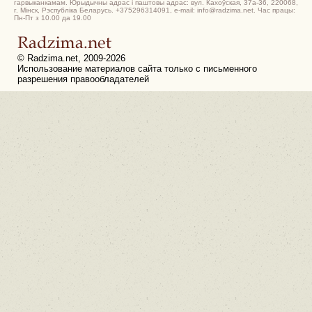
гарвыканкамам. Юрыдычны адрас і паштовы адрас: вул. Кахоўская, 37а-36, 220068,
г. Мінск, Рэспубліка Беларусь. +375296314091, e-mail: info@radzima.net. Час працы:
Пн-Пт з 10.00 да 19.00
© Radzima.net, 2009-2026
Использование материалов сайта только с письменного
разрешения правообладателей