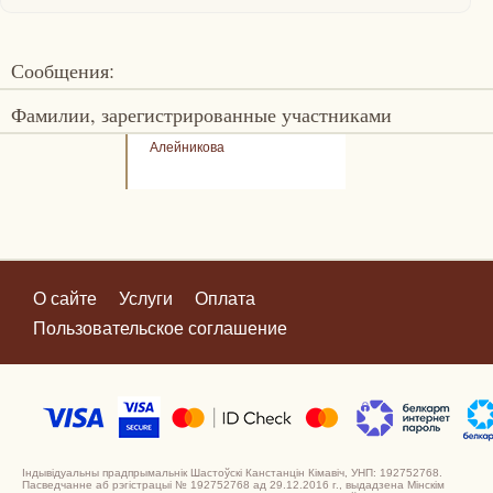
Сообщения:
Фамилии, зарегистрированные участниками
Алейникова
О сайте
Услуги
Оплата
Пользовательское соглашение
Індывідуальны прадпрымальнік Шастоўскі Канстанцін Кімавіч, УНП: 192752768.
Пасведчанне аб рэгістрацыі № 192752768 ад 29.12.2016 г., выдадзена Мінскім