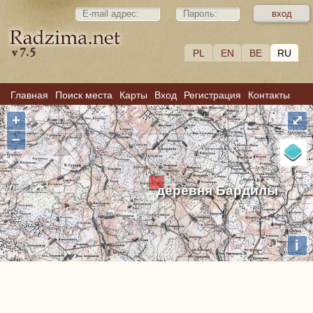
PL
EN
BE
RU
Главная
Поиск места
Карты
Вход
Регистрация
Контакты
+
⤢
−
деревня Бардилы
i