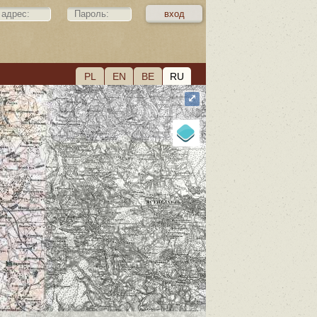
PL
EN
BE
RU
⤢