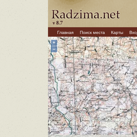
Главная
Поиск места
Карты
Вхо
+
−