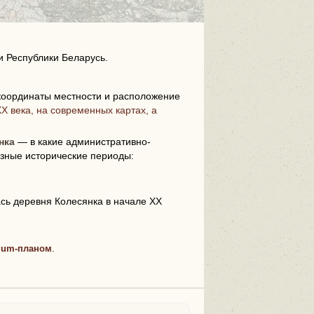
и Республики Беларусь.
оординаты местности и расположение
X века, на современных картах, а
i
нка
— в какие административно-
зные исторические периоды:
ась деревня Колесянка в начале XX
ium-планом
.