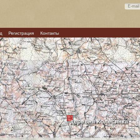
д
Регистрация
Контакты
деревня Колесянка