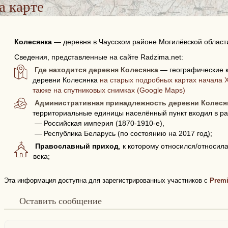
а карте
Колесянка
—
деревня в Чаусском районе Могилёвской област
Сведения, представленные на сайте Radzima.net:
Где находится деревня Колесянка
— географические к
деревни Колесянка
на старых подробных картах начала X
также на спутниковых снимках (Google Maps)
Административная принадлежность деревни Колеся
территориальные единицы населённый пункт входил в ра
— Российская империя (1870-1910-е),
— Республика Беларусь (по состоянию на 2017 год);
Православный приход
, к которому относился/относил
века;
Эта информация доступна для зарегистрированных участников с
Prem
Оставить сообщение