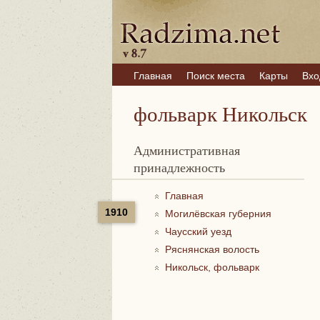
Главная
Поиск места
Карты
Вхо
фольварк Никольск
Административная
принадлежность
Главная
1910
Могилёвская губерния
Чаусский уезд
Ряснянская волость
Никольск, фольварк