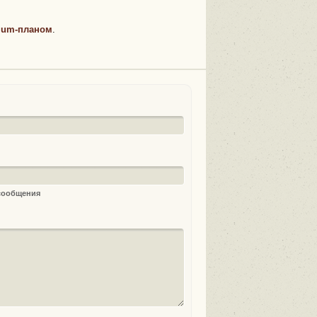
ium-планом
.
 сообщения