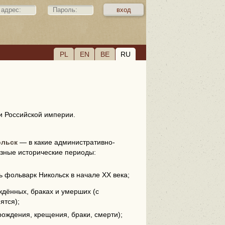
PL
EN
BE
RU
и Российской империи.
ольск
— в какие административно-
зные исторические периоды:
сь фольварк Никольск в начале XX века;
дённых, браках и умерших (с
ятся);
рождения, крещения, браки, смерти);