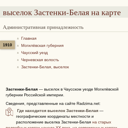
выселок Застенки-Белая
на карте
Административная принадлежность
Главная
1910
Могилёвская губерния
Чаусский уезд
Черневская волость
Застенки-Белая, выселок
Застенки-Белая
—
выселок в Чаусском уезде Могилёвской
губернии Российской империи.
Сведения, представленные на сайте Radzima.net:
Где находится выселок Застенки-Белая
—
географические координаты местности и
расположение выселка Застенки-Белая
на старых
подробных картах начала XX века, на современных картах,