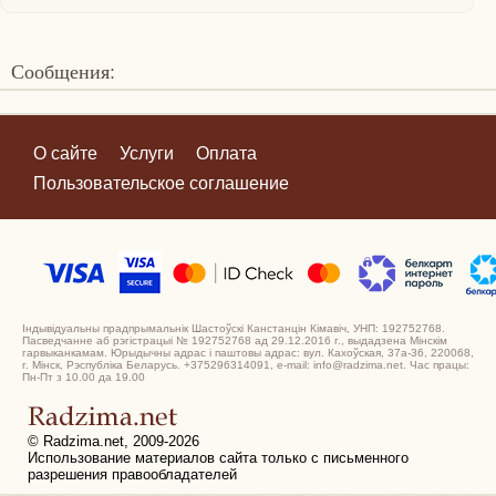
Сообщения:
О сайте
Услуги
Оплата
Пользовательское соглашение
Індывідуальны прадпрымальнік Шастоўскі Канстанцін Кімавіч, УНП: 192752768.
Пасведчанне аб рэгістрацыі № 192752768 ад 29.12.2016 г., выдадзена Мінскім
гарвыканкамам. Юрыдычны адрас і паштовы адрас: вул. Кахоўская, 37а-36, 220068,
г. Мінск, Рэспубліка Беларусь. +375296314091, e-mail: info@radzima.net. Час працы:
Пн-Пт з 10.00 да 19.00
© Radzima.net, 2009-2026
Использование материалов сайта только с письменного
разрешения правообладателей