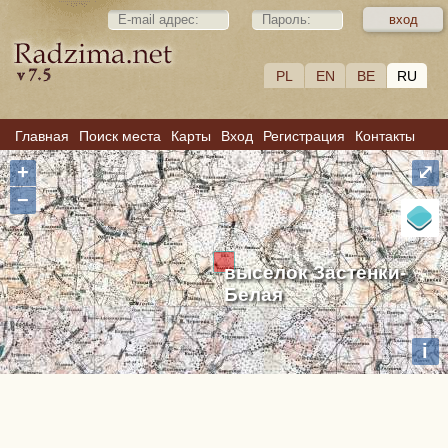
PL
EN
BE
RU
Главная
Поиск места
Карты
Вход
Регистрация
Контакты
+
⤢
−
выселок Застенки-
Белая
i