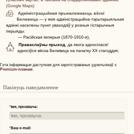
(Google Maps)
Адміністрацыйная прыналежнасць вёскі
Беливица
— у якія адміністрацыйна-тэрытарыяльная
адзінкі населены пункт уваходзіў у розныя гістарычныя
перыяды:
— Расійская імперыя (1870-1910-я),
Праваслаўны прыход
, да якога адносілася/
адносіўся вёска Беливица на пачатку ХХ стагоддзя;
Гэта інфармацыя даступная для зарэгістраваных удзельнікаў з
Premium-планам
.
Пакінуць паведамленне
*
Імя, прозвішча:
*
Ваш e-mail: