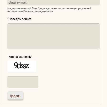
На дадзены e-mail Вам будзе дасланы запыт на пацвярджэнне і
актывацыю Вашага паведамлення
*
Паведамленне:
*
Код на малюнку: