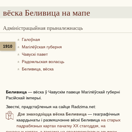
вёска Беливица
на мапе
Адміністрацыйная прыналежнасць
Галоўная
1910
Магілёўская губерня
Чавускі павет
Радомльская воласць
Беливица, вёска
Беливица
—
вёска ў Чавускім павеце Магілёўскай губерні
Расійскай імперыі.
Звесткі, прадстаўленыя на сайце Radzima.net:
Дзе знаходзіцца вёска Беливица
— геаграфічныя
каардынаты і размяшчэнне вёскі Беливица
на старых
падрабязных картах пачатку ХХ стагоддзя, на
сучасных картах, а таксама на спадарожнікавых здымках