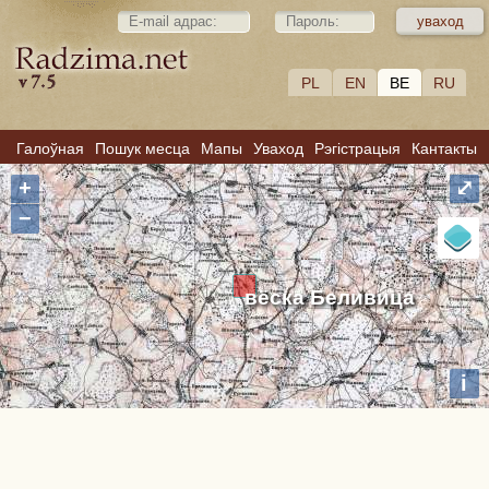
PL
EN
BE
RU
Галоўная
Пошук месца
Мапы
Уваход
Рэгістрацыя
Кантакты
+
⤢
−
вёска Беливица
i