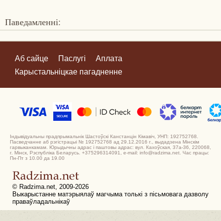
Паведамленні:
Аб сайце
Паслугі
Аплата
Карыстальніцкае пагадненне
Індывідуальны прадпрымальнік Шастоўскі Канстанцін Кімавіч, УНП: 192752768.
Пасведчанне аб рэгістрацыі № 192752768 ад 29.12.2016 г., выдадзена Мінскім
гарвыканкамам. Юрыдычны адрас і паштовы адрас: вул. Кахоўская, 37а-36, 220068,
г. Мінск, Рэспубліка Беларусь. +375296314091, e-mail: info@radzima.net. Час працы:
Пн-Пт з 10.00 да 19.00
© Radzima.net, 2009-2026
Выкарыстанне матэрыялаў магчыма толькі з пісьмовага дазволу
праваўладальнікаў