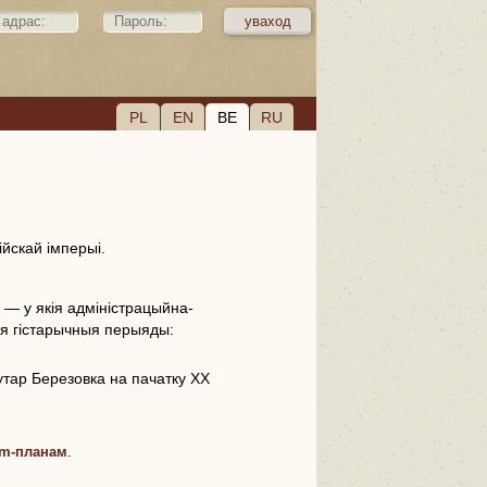
PL
EN
BE
RU
ійскай імперыі.
а
— у якія адміністрацыйна-
ыя гістарычныя перыяды:
хутар Березовка на пачатку ХХ
m-планам
.