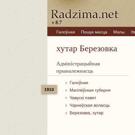
Галоўная
Пошук месца
Мапы
У
хутар Березовка
Адміністрацыйная
прыналежнасць
Галоўная
1910
Магілёўская губерня
Чавускі павет
Чэрнеўская воласць
Березовка, хутар