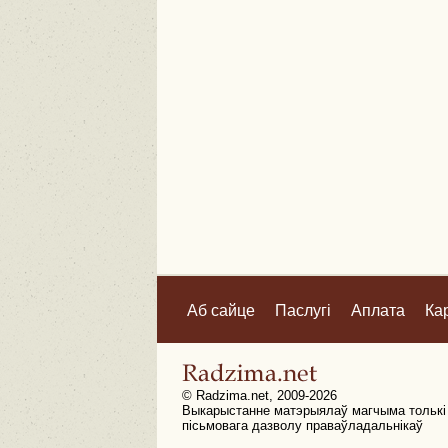
Аб сайце
Паслугі
Аплата
Ка
© Radzima.net, 2009-2026
Выкарыстанне матэрыялаў магчыма толькі
пісьмовага дазволу праваўладальнікаў