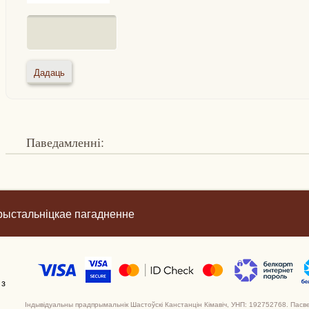
Паведамленні:
рыстальніцкае пагадненне
 з
Індывідуальны прадпрымальнік Шастоўскі Канстанцін Кімавіч, УНП: 192752768. Пасв