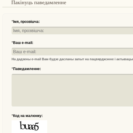
Пакінуць паведамленне
*
Імя, прозвішча:
*
Ваш e-mail:
На дадзены e-mail Вам будзе дасланы запыт на пацвярджэнне і актывац
*
Паведамленне:
*
Код на малюнку: