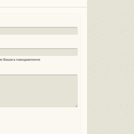
ыю Вашага паведамлення