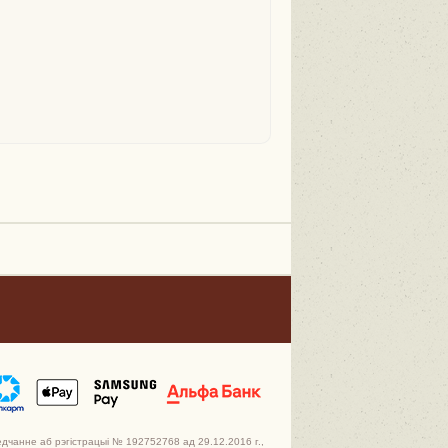
едчанне аб рэгістрацыі № 192752768 ад 29.12.2016 г.,